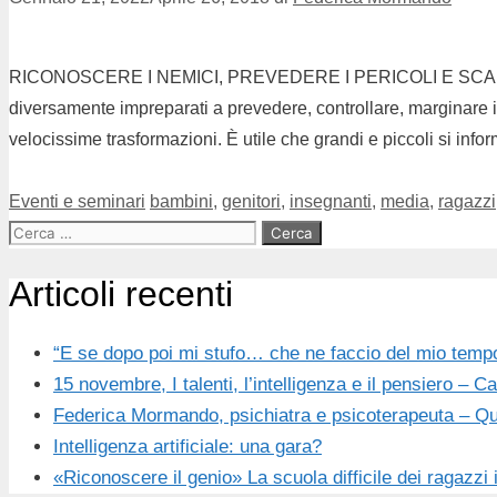
RICONOSCERE I NEMICI, PREVEDERE I PERICOLI E SCANS
diversamente impreparati a prevedere, controllare, marginare i 
velocissime trasformazioni. È utile che grandi e piccoli si i
Eventi e seminari
bambini
,
genitori
,
insegnanti
,
media
,
ragazzi
Articoli recenti
“E se dopo poi mi stufo… che ne faccio del mio temp
15 novembre, I talenti, l’intelligenza e il pensiero –
Federica Mormando, psichiatra e psicoterapeuta – Qua
Intelligenza artificiale: una gara?
«Riconoscere il genio» La scuola difficile dei ragazzi 