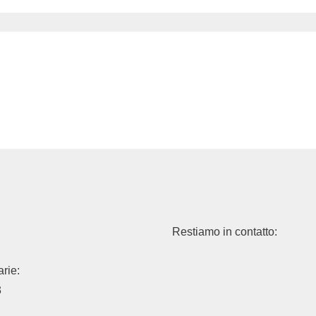
Restiamo in contatto:
rie:
3