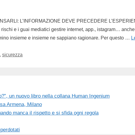
ARLI: L’INFORMAZIONE DEVE PRECEDERE L’ESPERIENZA. G
rischi e i guai mediatici gestire internet, app., istagram… anche
nformino insieme e insieme ne sappiano ragionare. Per questo …
L
,
sicurezza
o?”, un nuovo libro nella collana Human Ingenium
 Casa Armena, Milano
ndo manca il rispetto e si sfida ogni regola
iperdotati