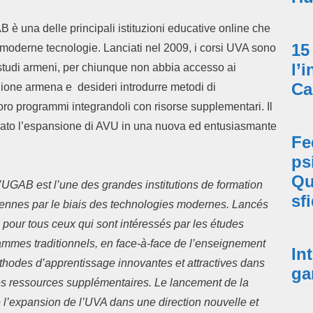
 è una delle principali istituzioni educative online che
15
le moderne tecnologie. Lanciati nel 2009, i corsi UVA sono
l’
i studi armeni, per chiunque non abbia accesso ai
Ca
uzione armena e desideri introdurre metodi di
oro programmi integrandoli con risorse supplementari. Il
urato l’espansione di AVU in una nuova ed entusiasmante
Fe
ps
Qu
’UGAB est l’une des grandes institutions de formation
sf
éniennes par le biais des technologies modernes. Lancés
 pour tous ceux qui sont intéressés par les études
mmes traditionnels, en face-à-face de l’enseignement
In
thodes d’apprentissage innovantes et attractives dans
ga
s ressources supplémentaires. Le lancement de la
 l’expansion de l’UVA dans une direction nouvelle et