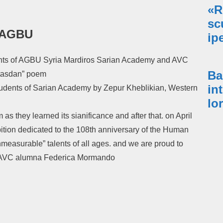
«R
sc
– AGBU
ip
udents of AGBU Syria Mardiros Sarian Academy and AVC
Ba
ntasdan” poem
in
tudents of Sarian Academy by Zepur Kheblikian, Western
lo
as they learned its sianificance and after that. on April
bition dedicated to the 108th anniversary of the Human
measurable” talents of all ages. and we are proud to
by AVC alumna Federica Mormando