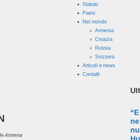
Statuto
Paesi
Nel mondo
Armenia
Croazia
Russia
Svizzera
Articoli e news
Contatti
Ult
“E
N
ne
nu
ale Armena
Hu