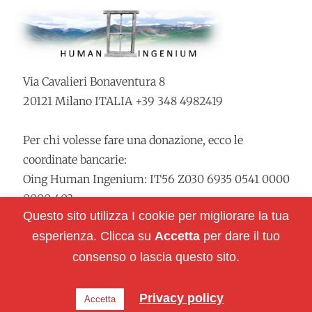
Via Cavalieri Bonaventura 8
20121 Milano ITALIA +39 348 4982419
Per chi volesse fare una donazione, ecco le
coordinate bancarie:
Oing Human Ingenium: IT56 Z030 6935 0541 0000
0000 403
Questo sito utilizza I cookie per migliorare la tua
esperienza. Clicca su
Accetta
per dare il tuo
Restiamo in contatto:
consenso o lascia questo sito.
Privacy policy
Accetta