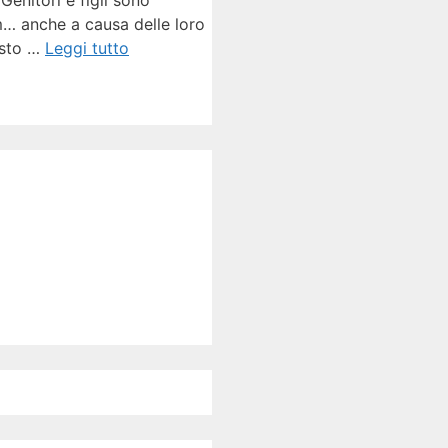
itori e figli sono
am… anche a causa delle loro
esto …
Leggi tutto