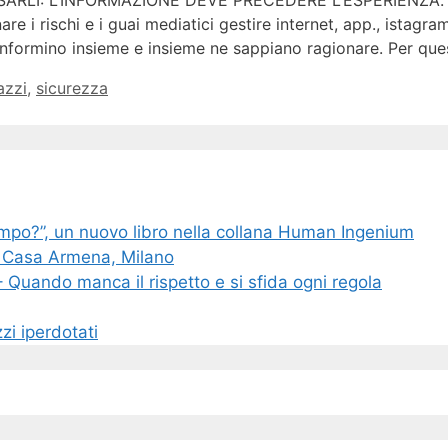
RLI: L’INFORMAZIONE DEVE PRECEDERE L’ESPERIENZA. Gen
e i rischi e i guai mediatici gestire internet, app., istagr
i informino insieme e insieme ne sappiano ragionare. Per qu
azzi
,
sicurezza
empo?”, un nuovo libro nella collana Human Ingenium
o – Casa Armena, Milano
Quando manca il rispetto e si sfida ogni regola
zi iperdotati