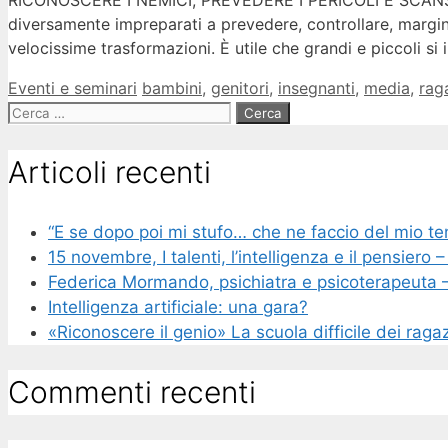
RICONOSCERE I NEMICI, PREVEDERE I PERICOLI E SCANSA
diversamente impreparati a prevedere, controllare, marginar
velocissime trasformazioni. È utile che grandi e piccoli s
Categorie
Tag
Eventi e seminari
bambini
,
genitori
,
insegnanti
,
media
,
rag
Ricerca
per:
Articoli recenti
“E se dopo poi mi stufo… che ne faccio del mio t
15 novembre, I talenti, l’intelligenza e il pensier
Federica Mormando, psichiatra e psicoterapeuta – 
Intelligenza artificiale: una gara?
«Riconoscere il genio» La scuola difficile dei ragaz
Commenti recenti