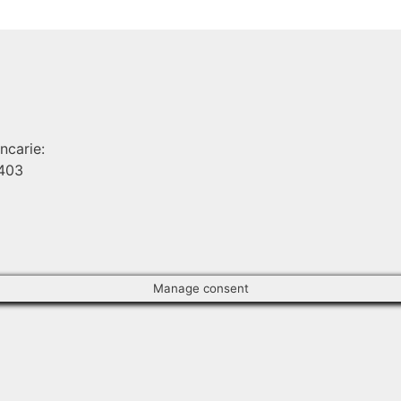
ncarie:
 403
Manage consent