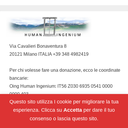
Via Cavalieri Bonaventura 8
20121 Milano ITALIA +39 348 4982419
Per chi volesse fare una donazione, ecco le coordinate
bancarie:
Oing Human Ingenium: IT56 Z030 6935 0541 0000
0000 403
Questo sito utilizza I cookie per migliorare la tua
esperienza. Clicca su
Accetta
per dare il tuo
Restiamo in contatto:
consenso o lascia questo sito.