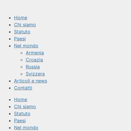
Vai
al
Home
contenuto
Chi siamo
Statuto
Paesi
Nel mondo
Armenia
Croazia
Russia
Svizzera
Articoli e news
Contatti
Home
Chi siamo
Statuto
Paesi
Nel mondo