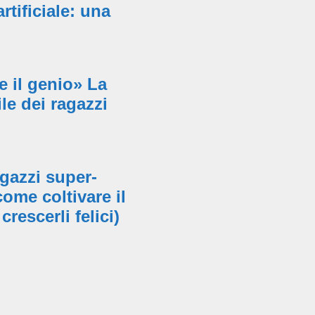
artificiale: una
 il genio» La
ile dei ragazzi
gazzi super-
 come coltivare il
crescerli felici)