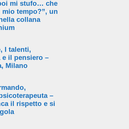
poi mi stufo… che
l mio tempo?”, un
nella collana
nium
I talenti,
a e il pensiero –
, Milano
rmando,
 psicoterapeuta –
 il rispetto e si
egola