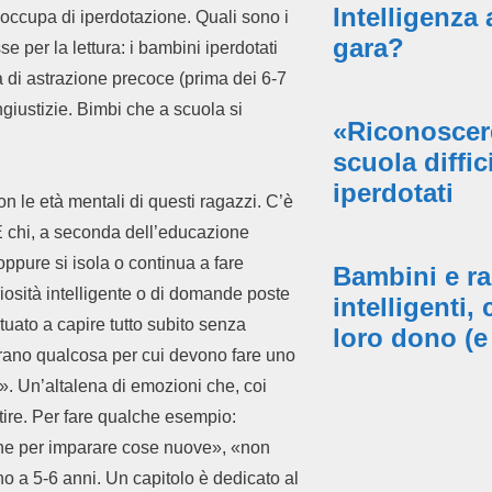
Intelligenza 
 occupa di iperdotazione. Quali sono i
gara?
se per la lettura: i bambini iperdotati
 di astrazione precoce (prima dei 6-7
 ingiustizie. Bimbi che a scuola si
«Riconoscere
scuola diffic
iperdotati
 le età mentali di questi ragazzi. C’è
E chi, a seconda dell’educazione
oppure si isola o continua a fare
Bambini e ra
iosità intelligente o di domande poste
intelligenti,
tuato a capire tutto subito senza
loro dono (e 
ntrano qualcosa per cui devono fare uno
». Un’altalena di emozioni che, coi
tire. Per fare qualche esempio:
ione per imparare cose nuove», «non
meno a 5-6 anni. Un capitolo è dedicato al