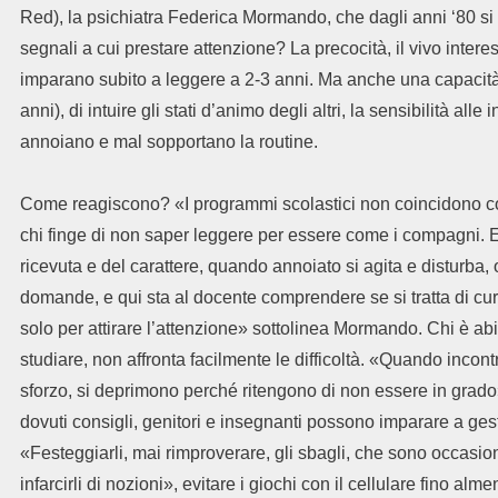
Red), la psichiatra Federica Mormando, che dagli anni ‘80 si
segnali a cui prestare attenzione? La precocità, il vivo interes
imparano subito a leggere a 2-3 anni. Ma anche una capacità
anni), di intuire gli stati d’animo degli altri, la sensibilità alle
annoiano e mal sopportano la routine.
Come reagiscono? «I programmi scolastici non coincidono con
chi finge di non saper leggere per essere come i compagni. 
ricevuta e del carattere, quando annoiato si agita e disturba, 
domande, e qui sta al docente comprendere se si tratta di cur
solo per attirare l’attenzione» sottolinea Mormando. Chi è abi
studiare, non affronta facilmente le difficoltà. «Quando inco
sforzo, si deprimono perché ritengono di non essere in grado
dovuti consigli, genitori e insegnanti possono imparare a ges
«Festeggiarli, mai rimproverare, gli sbagli, che sono occas
infarcirli di nozioni», evitare i giochi con il cellulare fino al