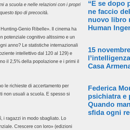
“E se dopo 
 a scuola e nelle relazioni con i propri
ne faccio de
questo tipo di precocità.
nuovo libro 
Human Inge
Hunting-Genio Ribelle». Il cinema ha
on potenziale cognitivo altissimo e un
ogni anno? Le statistiche internazionali
15 novembre, 
ziente intellettivo dal 120 al 129) e
l’intelligenz
no il 2,5% della popolazione e i primi il
Casa Armena
o le richieste di accertamento per
Federica Mo
ti non usuali a scuola. E spesso si
psichiatra e
Quando manca
sfida ogni r
ì, i ragazzi in modo sbagliato. Lo
nziale. Crescere con loro» (edizioni