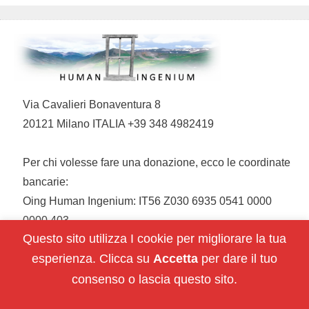
Via Cavalieri Bonaventura 8
20121 Milano ITALIA +39 348 4982419
Per chi volesse fare una donazione, ecco le coordinate
bancarie:
Oing Human Ingenium: IT56 Z030 6935 0541 0000
0000 403
Questo sito utilizza I cookie per migliorare la tua
esperienza. Clicca su
Accetta
per dare il tuo
Restiamo in contatto:
consenso o lascia questo sito.