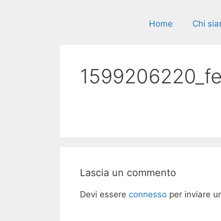
Vai
al
Home
Chi si
contenuto
1599206220_fe
Lascia un commento
Devi essere
connesso
per inviare 