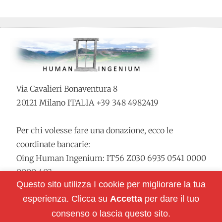
Via Cavalieri Bonaventura 8
20121 Milano ITALIA +39 348 4982419
Per chi volesse fare una donazione, ecco le
coordinate bancarie:
Oing Human Ingenium: IT56 Z030 6935 0541 0000
0000 403
Questo sito utilizza I cookie per migliorare la tua
esperienza. Clicca su
Accetta
per dare il tuo
Restiamo in contatto:
consenso o lascia questo sito.