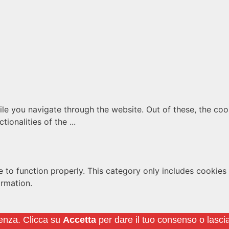
le you navigate through the website. Out of these, the coo
ctionalities of the
...
 to function properly. This category only includes cookies t
ormation.
 website to function and is used specifically to collect us
ienza. Clicca su
Accetta
per dare il tuo consenso o lascia