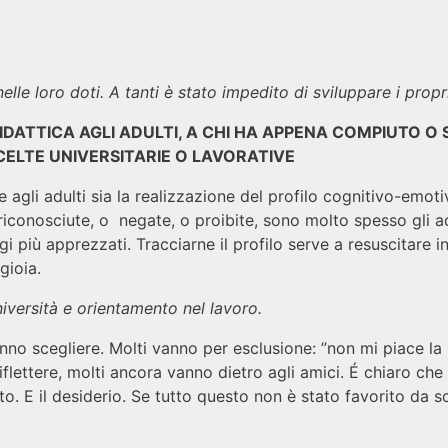
le loro doti. A tanti è stato impedito di sviluppare i propri d
IDATTICA AGLI ADULTI, A CHI HA APPENA COMPIUTO O 
SCELTE UNIVERSITARIE O LAVORATIVE
e agli adulti sia la realizzazione del profilo cognitivo-emotiv
n riconosciute, o negate, o proibite, sono molto spesso gli a
i più apprezzati. Tracciarne il profilo serve a resuscitare in
gioia.
versità e orientamento nel lavoro.
anno scegliere. Molti vanno per esclusione: ”non mi piace 
iflettere, molti ancora vanno dietro agli amici. É chiaro c
to. E il desiderio. Se tutto questo non è stato favorito da s