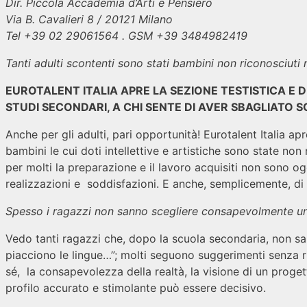
Dir. Piccola Accademia d’Arti e Pensiero
Via B. Cavalieri 8 / 20121 Milano
Tel +39 02 29061564 . GSM +39 3484982419
Tanti adulti scontenti sono stati bambini non riconosciuti nel
EUROTALENT ITALIA APRE LA SEZIONE TESTISTICA E D
STUDI SECONDARI, A CHI SENTE DI AVER SBAGLIATO 
Anche per gli adulti, pari opportunità! Eurotalent Italia apr
bambini le cui doti intellettive e artistiche sono state no
per molti la preparazione e il lavoro acquisiti non sono ogg
realizzazioni e soddisfazioni. E anche, semplicemente, di 
Spesso i ragazzi non sanno scegliere consapevolmente uni
Vedo tanti ragazzi che, dopo la scuola secondaria, non s
piacciono le lingue…”; molti seguono suggerimenti senza r
sé, la consapevolezza della realtà, la visione di un proget
profilo accurato e stimolante può essere decisivo.