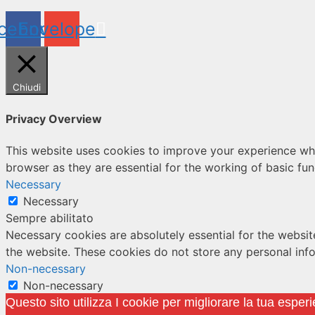
cebook
Envelope
Chiudi
Privacy Overview
This website uses cookies to improve your experience whi
browser as they are essential for the working of basic fun
Necessary
Necessary
Sempre abilitato
Necessary cookies are absolutely essential for the website
the website. These cookies do not store any personal inf
Non-necessary
Non-necessary
Any cookies that may not be particularly necessary for the
Questo sito utilizza I cookie per migliorare la tua esper