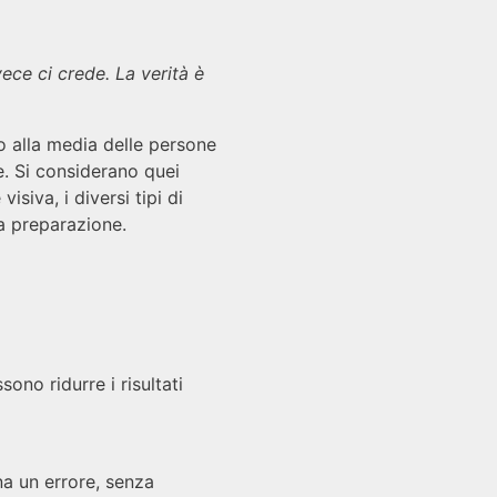
vece ci crede. La verità è
to alla media delle persone
e. Si considerano quei
siva, i diversi tipi di
a preparazione.
ono ridurre i risultati
gna un errore, senza