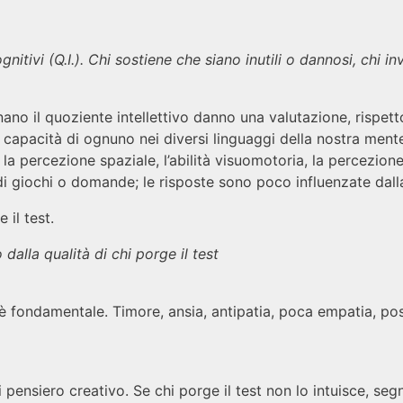
gnitivi (Q.I.). Chi sostiene che siano inutili o dannosi, chi in
inano il quoziente intellettivo danno una valutazione, rispet
e capacità di ognuno nei diversi linguaggi della nostra ment
 percezione spaziale, l’abilità visuomotoria, la percezione vi
i giochi o domande; le risposte sono poco influenzate dall
 il test.
dalla qualità di chi porge il test
t è fondamentale. Timore, ansia, antipatia, poca empatia, poss
i pensiero creativo. Se chi porge il test non lo intuisce, se